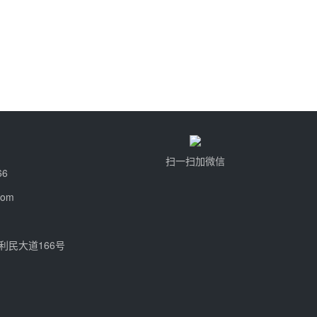
扫一扫加微信
66
com
利民大道166号