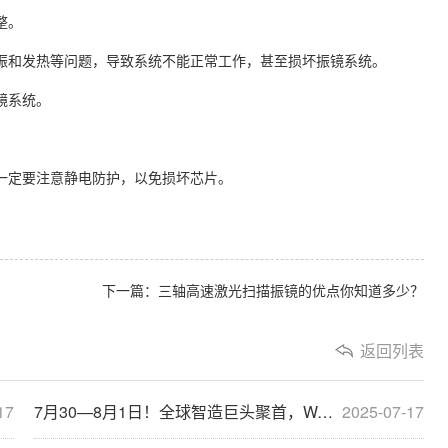
整。
共振和发热等问题，导致系统不能正常工作，甚至损坏振镜系统。
镜系统。
，一定要注意静电防护，以免损坏芯片。
下一篇：三轴高速激光扫描振镜的优点你知道多少？
返回列表
17
7月30—8月1日！全球智造巨头聚首，WAIE全数会智能工业展及大会邀您共启智能工业破局之旅！
2025-07-17