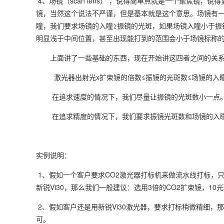
4、场镜（scan lens） ，说得简单点就是一个聚焦镜
镜，当然这个说法不严谨，但是基本就是这个意思。场镜有一个参数，
瞳，我们要求场镜的入瞳≥振镜的光斑，如果场镜入瞳小于振
明显浅于中间位置，甚至出现能打到的范围会小于场镜标称
上面讲了一些基础的东西，现在开始讲这四者之间的关
激光器出射光x扩束镜的倍数≤振镜的光斑数≤场镜的入
在追求速度的情况下，我们尽量让振镜的光斑数小一点
在追求精度的情况下，我们要求振镜光斑数和场镜的入
实例说明：
1、假如一个客户要求CO2激光器打标机来做流水线打标，
新锐Vi30，那么我们一般建议：选用3倍的CO2扩束镜，10
2、假如客户还是用新锐Vi30激光器，要求打标稍微精细，那
可。