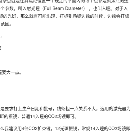
，说得复杂点就是在其焦距位置一个规定的平面内的每个点都是聚焦点的透
叫入射光瞳（Full Beam Diameter） ，也叫入瞳。对于入
镜的光斑，那么就有可能出现，打标到场镜边缘的时候，边缘会打标
的范围。
系。
瞳
。
瞳要大一点。
只是要求打上生产日期和批号，线条粗一点关系不大，选用的激光器为
光斑的振镜，普通14入瞳的CO2场镜即可。
么我建议用4倍CO2扩束镜，12光斑振镜，常规14入瞳的CO2场镜即