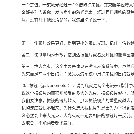
一个定值。一束激光经过一个X倍的扩束镜，其束腰半径增大
么好处？告诉你，发散角小的激光光束，经过同样规格的聚
深，没有几个能说清楚的。我这里简单说一下：
第一：使聚焦效果更好，得到更小的聚焦光斑。记住，倍数
第二：使能量均匀分散，使到达振镜片或者反射镜的能量密度
第三：放大光束，这个主要是体现在激光表演系统中，虽然
光束而是前两个目的，而激光表演系统中用扩束镜的目的就
3、振镜（galvanometer），说到底就是两个电流表+指针
说这个振镜片的面积能够反射多大的光束。振镜镜片越小，
我们要注意，振镜的镜片越大，那么振镜镜片的重量就越大
镜的速度就快不起来。为什么选大振镜片？是因为为了得到
么必然会出来大光束，大光束就一定要相应的振镜片来反射
去取舍，不能两者都求最好。