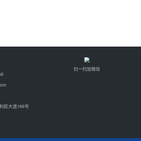
扫一扫加微信
66
com
利民大道166号