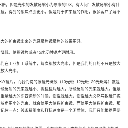
X倍，但是光束的发散角缩小为原来的1/X。有人问：发散角缩小有什
焦镜，得到的聚焦点会更小。但是对于扩束镜的作用，很多客户了解不
越大的扩束镜出来的光经聚焦镜聚焦的效果更好。
降低，使振镜片或者45度反射镜片更耐用。
我们在工业加工系统中，每次都放大光束，但是我们的目的不只是放大
是放大光束。
绑X\Y镜片，而我们说的振镜光斑数（10光斑 12光斑 20光斑等）就是
所能反射的光束就越小；振镜镜片越大，所能反射的光束就越大。但是
，重量越大的东西运动的时候，惯性就越大，惯性越大必然导致我们振
发散角更小的光束，就会使用大倍数扩束镜，而使用大倍数扩束镜，那
。记住一点：线条精细度和打标速度是一个矛盾体，我们只能根据需要